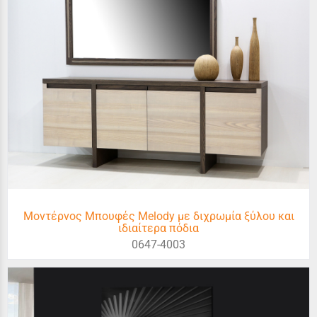
Μοντέρνος Μπουφές Melody με διχρωμία ξύλου και
ιδιαίτερα πόδια
0647-4003