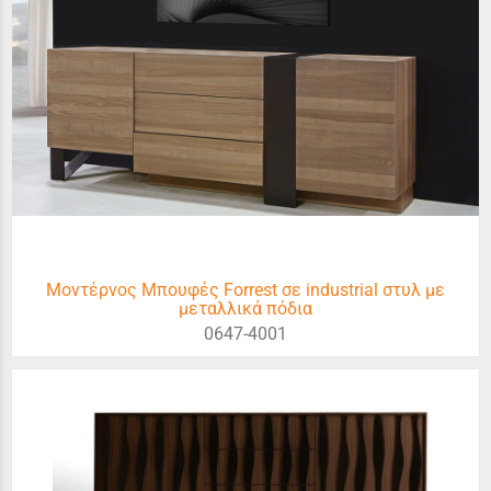
Μοντέρνος Μπουφές Forrest σε industrial στυλ με
μεταλλικά πόδια
0647-4001