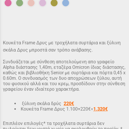
Κουκέτα Frame Δρυς με τροχήλατα συρτάρια και ξύλινη
σκάλα Δρυς μπροστά σαν τρόπο ανάβασης.
Συνδυάζεται με σύνθεση αποτελούμενη απο γραφείο
Alpha διάστασης 1,40m, εταζέρα Omicron ίδιας διάστασης,
καθώς και βιβλιοθήκη Senior με συρτάρια και πόρτα 0,45 x
0.60m. Ο συνδυασμός των δυο αποχρώσεων ξύλου, αυτή
του φυσικού αλλά και του κρεμ, προσδίδουν στην σύνθεση
γραφείου έναν ιδιαίτερο χαρακτήρα.
ξύλινη σκάλα δρύς
220
€
Κουκέτα Frame Δρυς 1.100+220€=
1.320€
Επιπλέον επιλογές
* τα τροχήλατα συρτάρια δεν
πωλούνται ξεχωριστά χωρίς να ακολουθούν το προϊόν. *