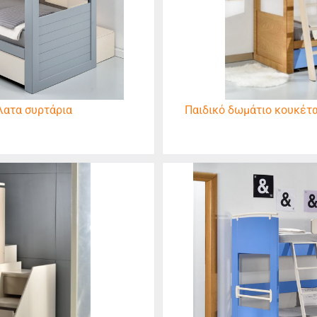
λατα συρτάρια
Παιδικό δωμάτιο κουκέτα