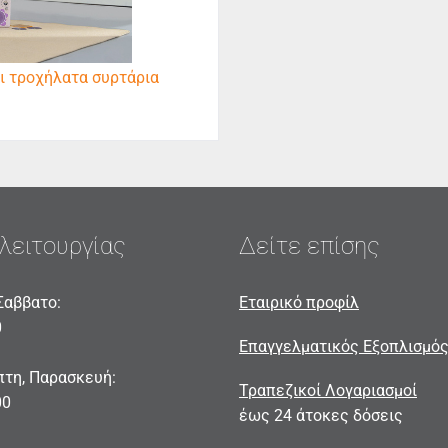
αι τροχήλατα συρτάρια
λειτουργίας
Δείτε επίσης
Σαββατο:
Εταιρικό προφίλ
0
Επαγγελματικός Εξοπλισμό
πτη, Παρασκευή:
Τραπεζικοί Λογαριασμοί
00
έως 24 άτοκες δόσεις