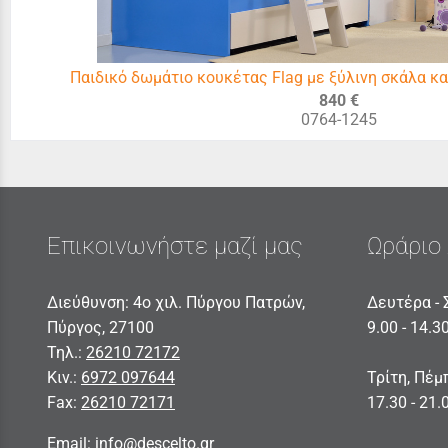
Παιδικό δωμάτιο κουκέτας Flag με ξύλινη σκάλα κ
840 €
0764-1245
Επικοινωνήστε μαζί μας
Ωράριο 
Διεύθυνση: 4ο χιλ. Πύργου Πατρών,
Δευτέρα - 
Πύργος, 27100
9.00 - 14.3
Τηλ.:
26210 72172
Κιν.:
6972 097644
Τρίτη, Πέμ
Fax:
26210 72171
17.30 - 21.
Email:
info@descelto.gr