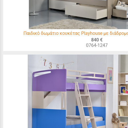
Παιδικό δωμάτιο κουκέτας Playhouse με διάδρομο
840 €
0764-1247