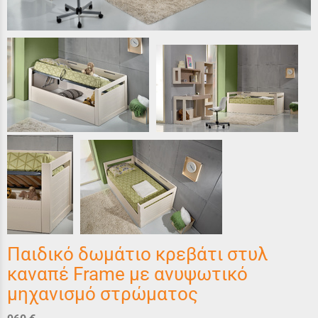
Παιδικό δωμάτιο κρεβάτι στυλ
καναπέ Frame με ανυψωτικό
μηχανισμό στρώματος