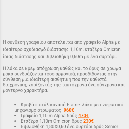
Η σύνθεση γραφείου αποτελείται απο γραφείο Alpha με
ιδιαίτερο σχεδιασμό διάστασης 1,10m, εταζέρα Omicron
ίδιας διάστασης και βιβλιοθήκη 0,60m με ένα συρτάρι.
Η λάκα σε κρεμ απόχρωση καθώς και το δρυς σε χρώμα
μόκα συνδυάζονται τόσο αρμονικά, προσδίδοντας στην
σύνθεση μια ιδιαίτερη αισθητική που την καθιστά
διαχρονική, χαρίζοντάς της ταυτόχρονα ένα σύγχρονο και
μοντέρνο χαρακτήρα.
Κρεβάτι στύλ καναπέ Frame λάκα με ανυψωτικό
μηχανισμό στρώματος
960
€
Γραφείο 1,10 m Alpha δρύς
4
70€
Εταζέρα 1,10m Omicron δρυς
230
€
Βιβλιοθήκη 1,80Χ0,60 ένα συρτάρι δρύς Senior