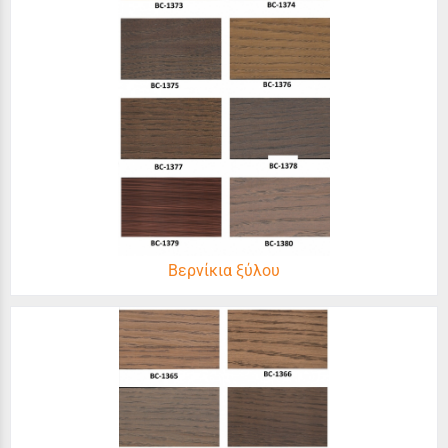
Βερνίκια ξύλου