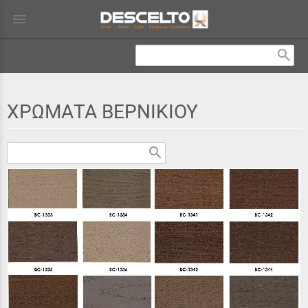
menu
search
ΧΡΩΜΑΤΑ ΒΕΡΝΙΚΙΟΥ
search