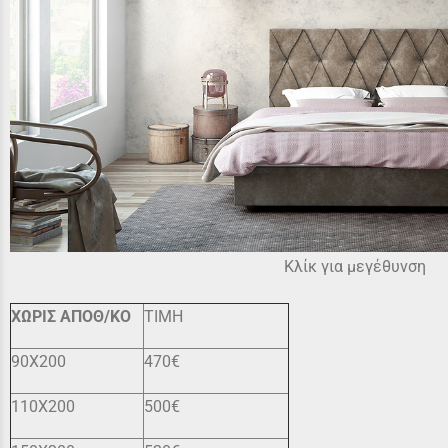
Κλίκ για μεγέθυνση
ΧΩΡΙΣ ΑΠΟΘ/ΚΟ
ΤΙΜΗ
90X200
470€
110X200
500€