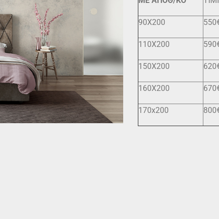
ΜΕ ΑΠΟΘ/ΚΟ
ΤΙΜ
90X200
550
110X200
590
150Χ200
620
160Χ200
670
170x200
800