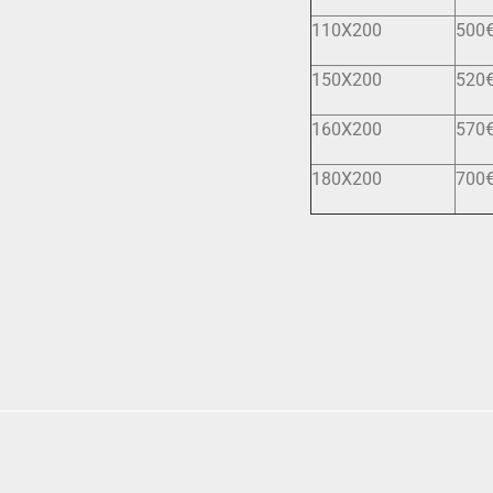
110X200
500
150Χ200
520
160Χ200
570
180X200
700