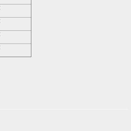
€
€
€
€