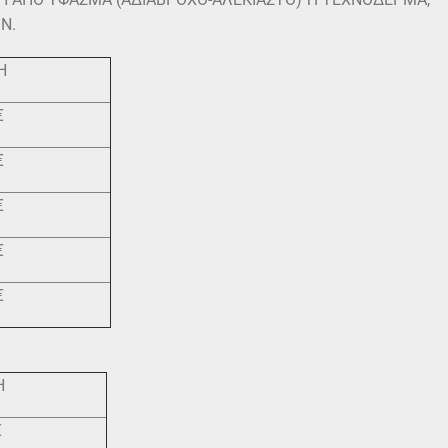
Ν.
Η
€
€
€
€
€
Η
€