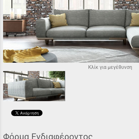
Κλίκ για μεγέθυνση
Φόρμα Ενδιαφέροντος