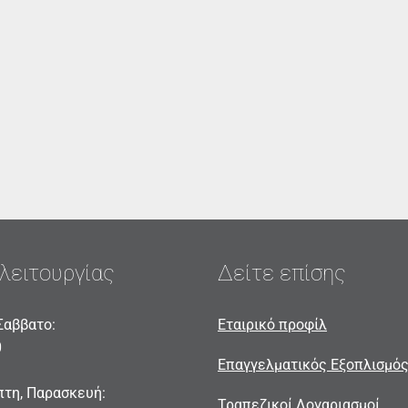
λειτουργίας
Δείτε επίσης
Σαββατο:
Εταιρικό προφίλ
0
Επαγγελματικός Εξοπλισμό
πτη, Παρασκευή:
Τραπεζικοί Λογαριασμοί