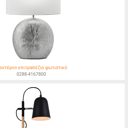
οντέρνο επιτραπέζιο φωτιστικό
0288-4167800