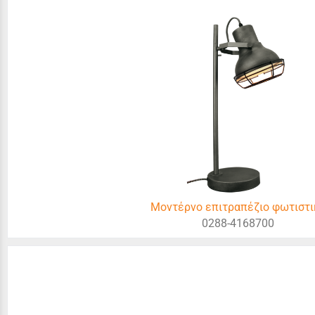
Μοντέρνο επιτραπέζιο φωτιστι
0288-4168700