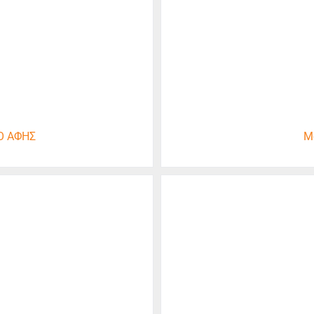
Ο ΑΦΗΣ
Μ