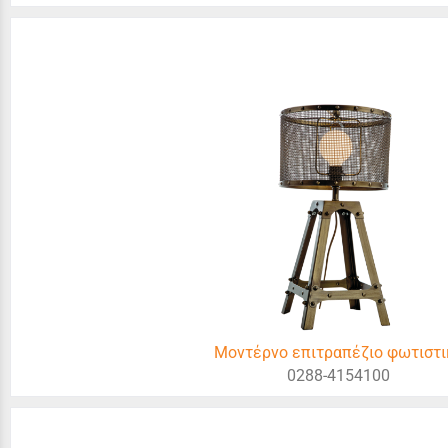
Μοντέρνο επιτραπέζιο φωτιστι
0288-4154100