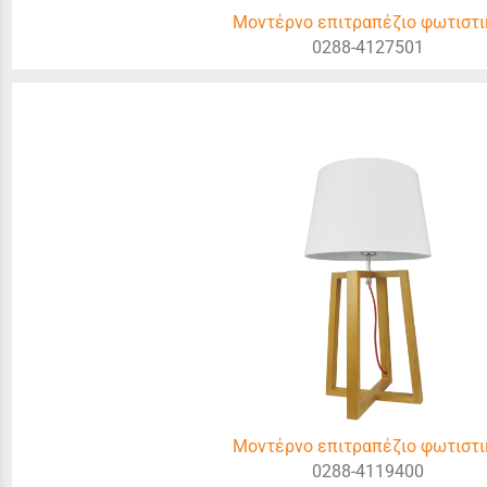
Μοντέρνο επιτραπέζιο φωτιστι
0288-4127501
Μοντέρνο επιτραπέζιο φωτιστι
0288-4119400