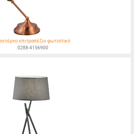
οντέρνο επιτραπέζιο φωτιστικό
0288-4156900