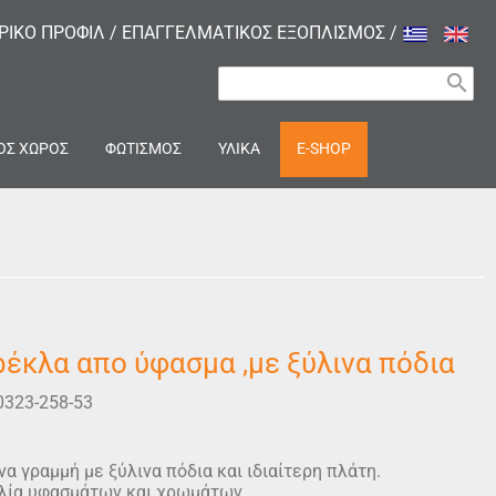
ΙΡΙΚΟ ΠΡΟΦΙΛ
/
ΕΠΑΓΓΕΛΜΑΤΙΚΟΣ ΕΞΟΠΛΙΣΜΟΣ
/
search
ΟΣ ΧΩΡΟΣ
ΦΩΤΙΣΜΟΣ
ΥΛΙΚΑ
E-SHOP
έκλα απο ύφασμα ,με ξύλινα πόδια
0323-258-53
α γραμμή με ξύλινα πόδια και ιδιαίτερη πλάτη.
ιλία υφασμάτων και χρωμάτων.