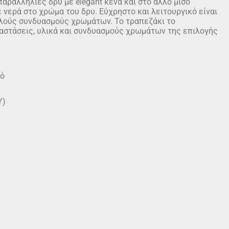
αραλληλίες δρυ με elegant κενά και στο άλλο μισό
 νερά στο χρώμα του δρυ. Εύχρηστο και λειτουργικό είναι
λούς συνδυασμούς χρωμάτων. Το τραπεζάκι το
αστάσεις, υλικά και συνδυασμούς χρωμάτων της επιλογής
κό
Υ)