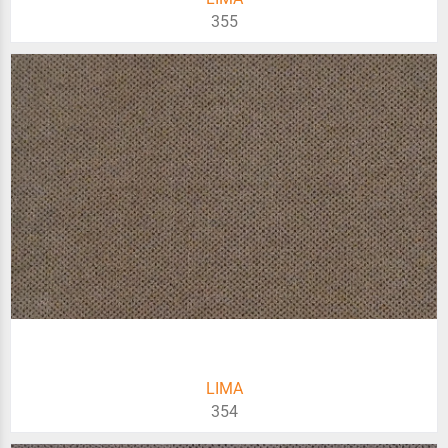
355
LIMA
354