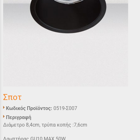
Σποτ
Κωδικός Προϊόντος:
0519-Σ007
Περιγραφή
Διάμετρο 8,4cm, τρύπα κοπής :7,6cm
Λαμπτήρας GU10 MAX 50W