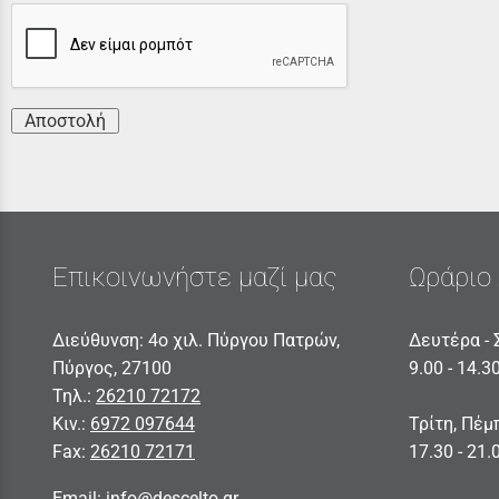
Αποστολή
Επικοινωνήστε μαζί μας
Ωράριο 
Διεύθυνση: 4ο χιλ. Πύργου Πατρών,
Δευτέρα - 
Πύργος, 27100
9.00 - 14.3
Τηλ.:
26210 72172
Κιν.:
6972 097644
Τρίτη, Πέμ
Fax:
26210 72171
17.30 - 21.
Email:
info@descelto.gr