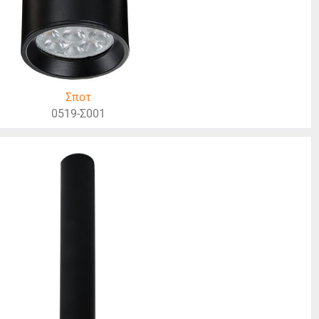
Σποτ
0519-Σ001