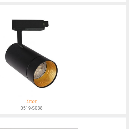
Σποτ
0519-S038