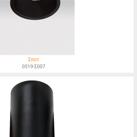
Σποτ
0519-Σ007