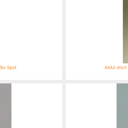
io Spot
Απλό σποτ