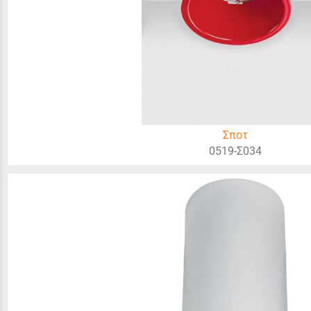
Σποτ
0519-Σ034