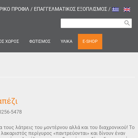
ΙΡΙΚΟ ΠΡΟΦΙΛ
/
ΕΠΑΓΓΕΛΜΑΤΙΚΟΣ ΕΞΟΠΛΙΣΜΟΣ
/
search
ΟΣ ΧΩΡΟΣ
ΦΩΤΙΣΜΟΣ
ΥΛΙΚΑ
E-SHOP
απέζι
0256-5478
ια τους λάτρεις του μοντέρνου αλλά και του διαχρονικού! Το
ο λακαριστός περίγυρος «παντρεύονται» και δίνουν έναν