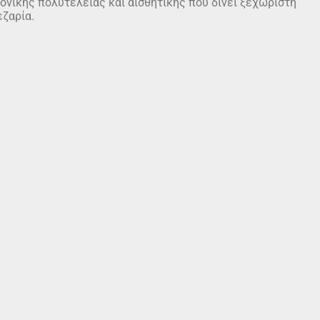
ονικής πολυτέλειας και αισθητικής που δίνει ξεχωριστή
εζαρία.