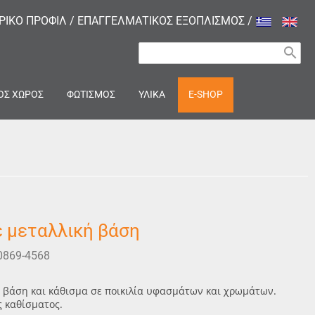
ΙΡΙΚΟ ΠΡΟΦΙΛ
/
ΕΠΑΓΓΕΛΜΑΤΙΚΟΣ ΕΞΟΠΛΙΣΜΟΣ
/
search
ΟΣ ΧΩΡΟΣ
ΦΩΤΙΣΜΟΣ
ΥΛΙΚΑ
E-SHOP
 μεταλλική βάση
0869-4568
 βάση και κάθισμα σε ποικιλία υφασμάτων και χρωμάτων.
ς καθίσματος.